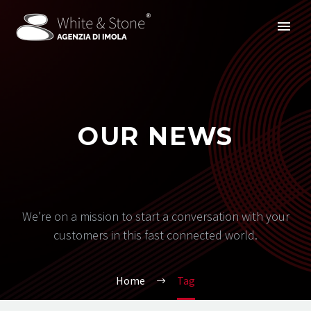
OUR NEWS
We’re on a mission to start a conversation with your
customers in this fast connected world.
Home
Tag