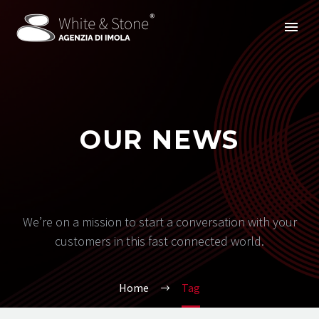
OUR NEWS
We’re on a mission to start a conversation with your
customers in this fast connected world.
Home
Tag