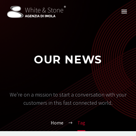
OUR NEWS
We’re on a mission to start a conversation with your
customers in this fast connected world.
Home
Tag