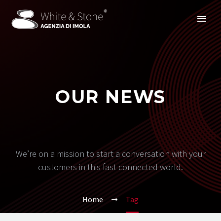
OUR NEWS
We’re on a mission to start a conversation with your
customers in this fast connected world.
Home
Tag