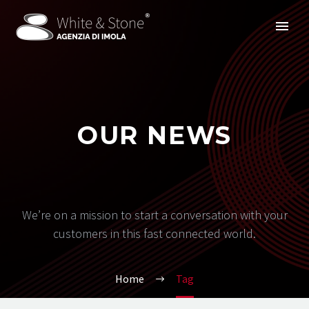
OUR NEWS
We’re on a mission to start a conversation with your
customers in this fast connected world.
Home
Tag