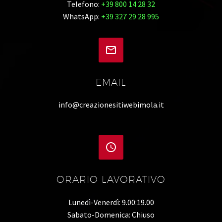
Telefono:
+39 800 14 28 32
WhatsApp:
+39 327 29 28 995


EMAIL
info@creazionesitiwebimola.it


ORARIO LAVORATIVO
Lunedì-Venerdì: 9.00:19.00
Sabato-Domenica: Chiuso