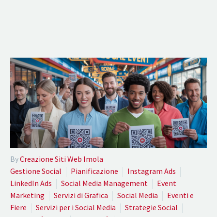
By
Creazione Siti Web Imola
Gestione Social
Pianificazione
Instagram Ads
LinkedIn Ads
Social Media Management
Event
Marketing
Servizi di Grafica
Social Media
Eventi e
Fiere
Servizi per i Social Media
Strategie Social