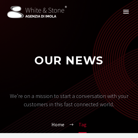
OUR NEWS
We’re on a mission to start a conversation with your
customers in this fast connected world.
Home
Tag