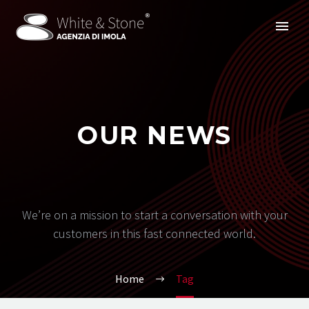
OUR NEWS
We’re on a mission to start a conversation with your
customers in this fast connected world.
Home
Tag