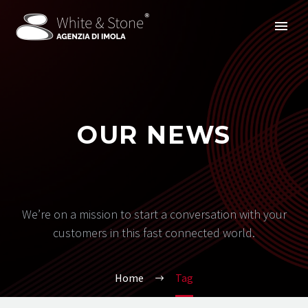
OUR NEWS
We’re on a mission to start a conversation with your
customers in this fast connected world.
Home
Tag