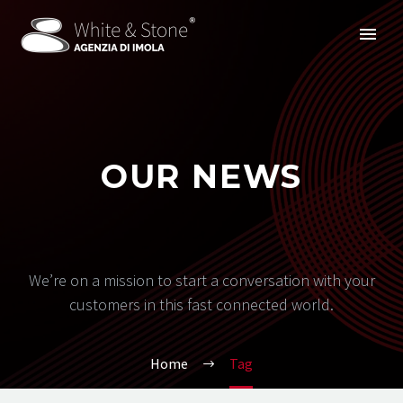
OUR NEWS
We’re on a mission to start a conversation with your
customers in this fast connected world.
Home
Tag