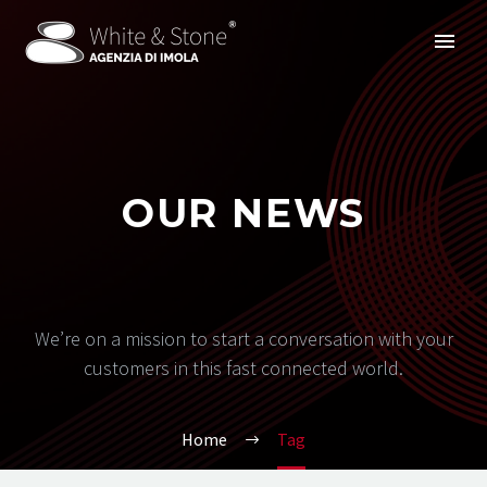
OUR NEWS
We’re on a mission to start a conversation with your
customers in this fast connected world.
Home
Tag