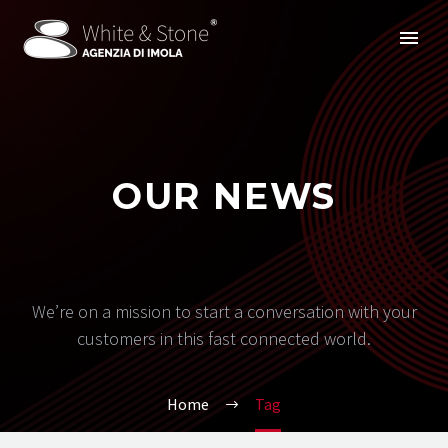
OUR NEWS
We’re on a mission to start a conversation with your
customers in this fast connected world.
Home
Tag