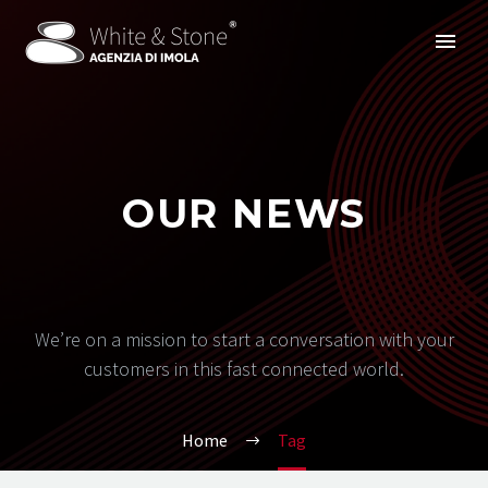
OUR NEWS
We’re on a mission to start a conversation with your
customers in this fast connected world.
Home
Tag