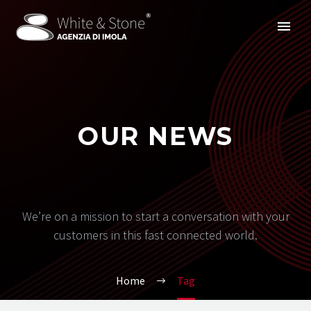
OUR NEWS
We’re on a mission to start a conversation with your
customers in this fast connected world.
Home
Tag