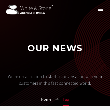
OUR NEWS
We’re on a mission to start a conversation with your
customers in this fast connected world.
Home
Tag