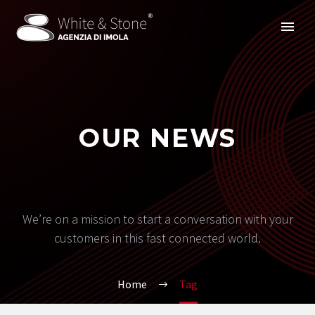
OUR NEWS
We’re on a mission to start a conversation with your
customers in this fast connected world.
Home
Tag