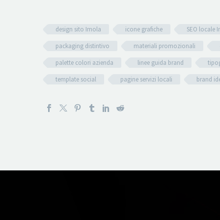
design sito Imola
icone grafiche
SEO locale 
packaging distintivo
materiali promozionali
palette colori azienda
linee guida brand
tipo
template social
pagine servizi locali
brand id