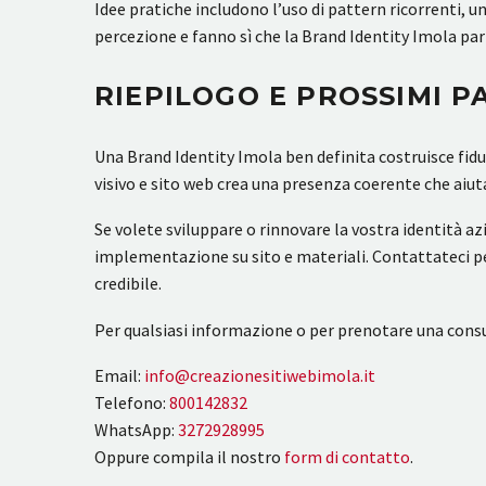
Idee pratiche includono l’uso di pattern ricorrenti, u
percezione e fanno sì che la Brand Identity Imola parl
RIEPILOGO E PROSSIMI P
Una Brand Identity Imola ben definita costruisce fid
visivo e sito web crea una presenza coerente che aiuta
Se volete sviluppare o rinnovare la vostra identità az
implementazione su sito e materiali. Contattateci p
credibile.
Per qualsiasi informazione o per prenotare una consu
Email:
info@creazionesitiwebimola.it
Telefono:
800142832
WhatsApp:
3272928995
Oppure compila il nostro
form di contatto
.