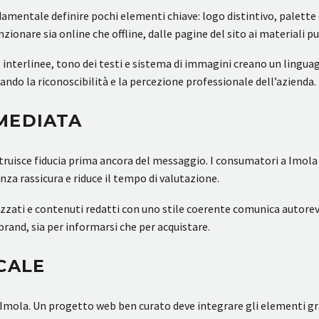
damentale definire pochi elementi chiave: logo distintivo, palette 
onare sia online che offline, dalle pagine del sito ai materiali pubb
 interlinee, tono dei testi e sistema di immagini creano un lingu
ando la riconoscibilità e la percezione professionale dell’azienda.
MEDIATA
ostruisce fiducia prima ancora del messaggio. I consumatori a Imol
za rassicura e riduce il tempo di valutazione.
izzati e contenuti redatti con uno stile coerente comunica autor
l brand, sia per informarsi che per acquistare.
CALE
ty Imola. Un progetto web ben curato deve integrare gli elementi gra