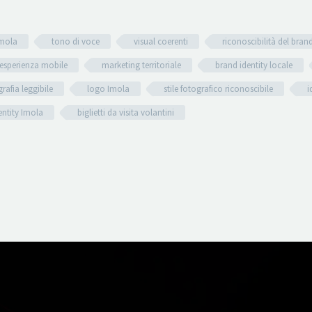
Imola
tono di voce
visual coerenti
riconoscibilità del bran
esperienza mobile
marketing territoriale
brand identity locale
grafia leggibile
logo Imola
stile fotografico riconoscibile
i
entity Imola
biglietti da visita volantini