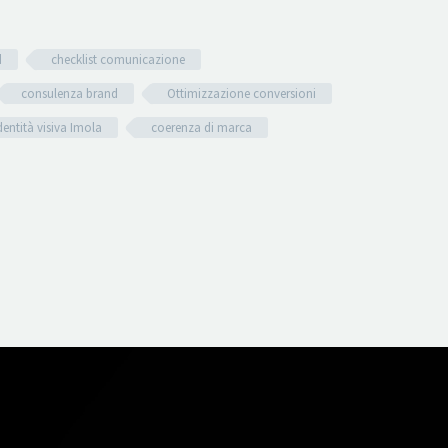
d
checklist comunicazione
consulenza brand
Ottimizzazione conversioni
dentità visiva Imola
coerenza di marca