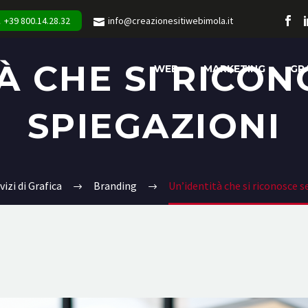
+39 800.14.28.32
info@creazionesitiwebimola.it
À CHE SI RICO
WEB
MARKETING
GR
SPIEGAZIONI
vizi di Grafica
Branding
Un’identità che si riconosce 