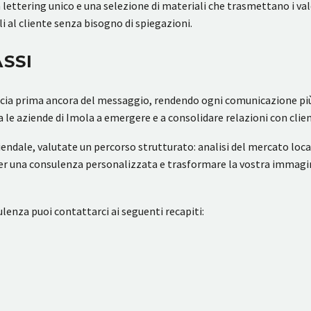
n lettering unico e una selezione di materiali che trasmettano i val
i al cliente senza bisogno di spiegazioni.
ASSI
ucia prima ancora del messaggio, rendendo ogni comunicazione più e
 le aziende di Imola a emergere e a consolidare relazioni con clien
iendale, valutate un percorso strutturato: analisi del mercato loca
er una consulenza personalizzata e trasformare la vostra immagine
lenza puoi contattarci ai seguenti recapiti: