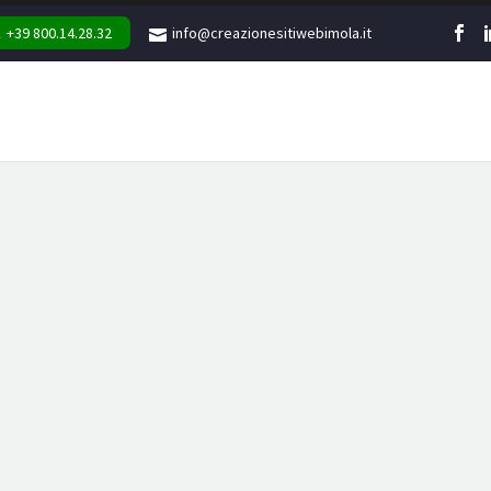
+39 800.14.28.32
info@creazionesitiwebimola.it
WEB
MARKETING
GR