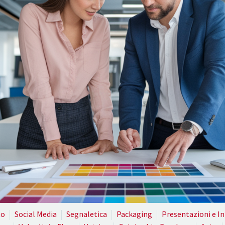
to
Social Media
Segnaletica
Packaging
Presentazioni e I