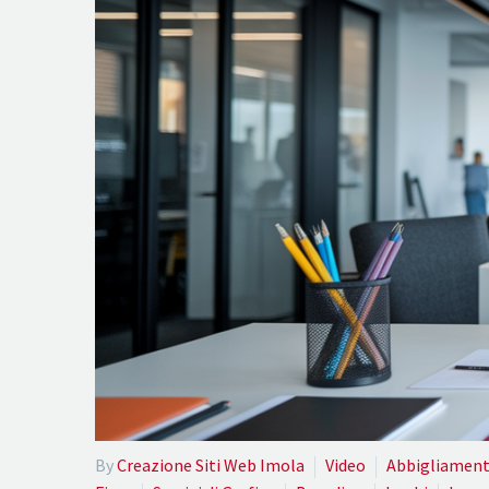
By
Creazione Siti Web Imola
Video
Abbigliamen