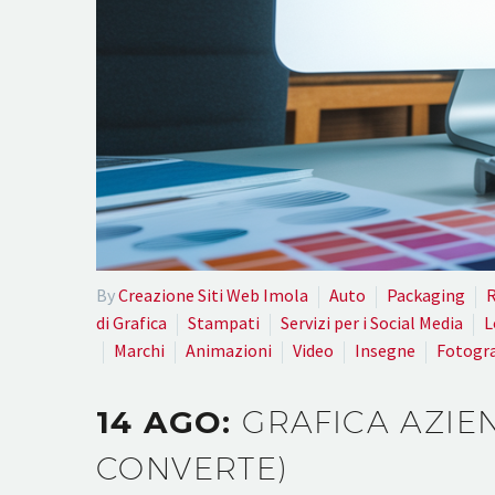
By
Creazione Siti Web Imola
Auto
Packaging
R
di Grafica
Stampati
Servizi per i Social Media
L
Marchi
Animazioni
Video
Insegne
Fotogra
14 AGO:
GRAFICA AZIE
CONVERTE)