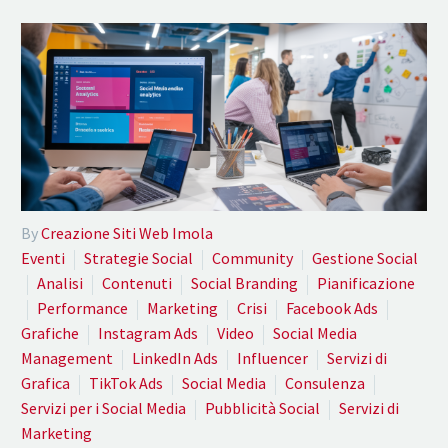
By
Creazione Siti Web Imola
Eventi
Strategie Social
Community
Gestione Social
Analisi
Contenuti
Social Branding
Pianificazione
Performance
Marketing
Crisi
Facebook Ads
Grafiche
Instagram Ads
Video
Social Media
Management
LinkedIn Ads
Influencer
Servizi di
Grafica
TikTok Ads
Social Media
Consulenza
Servizi per i Social Media
Pubblicità Social
Servizi di
Marketing