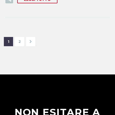
1
2
NON ESITARE A