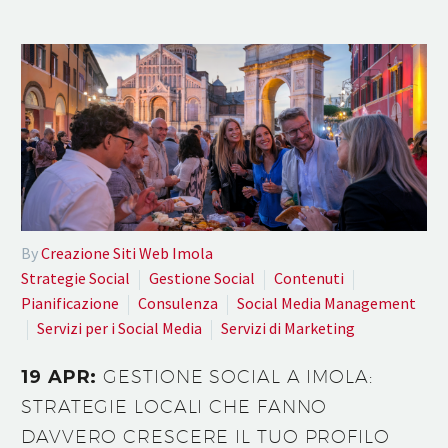
By
Creazione Siti Web Imola
Strategie Social
Gestione Social
Contenuti
Pianificazione
Consulenza
Social Media Management
Servizi per i Social Media
Servizi di Marketing
19 APR:
GESTIONE SOCIAL A IMOLA:
STRATEGIE LOCALI CHE FANNO
DAVVERO CRESCERE IL TUO PROFILO