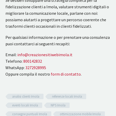
Se desideri sviluppare una strategia completa per la
fidelizzazione clienti a Imola, valutare strumenti digitali o
migliorare la comunicazione locale, parlane con noi:
possiamo aiutarti a progettare un percorso coerente che
trasformi clienti occasionali in clienti fidelizzati.
Per qualsiasi informazione o per prenotare una consulenza
puoi contattarci ai seguenti recapiti:
Email:
info@creazionesitiwebimola.it
Telefono:
800142832
WhatsApp:
3272928995
Oppure compila il nostro
form di contatto
.
analisi clienti Imola
referenze locali Imola
eventi locali Imola
NPS Imola
consegne puntuali Imola
ottimizzazione mobile Imola