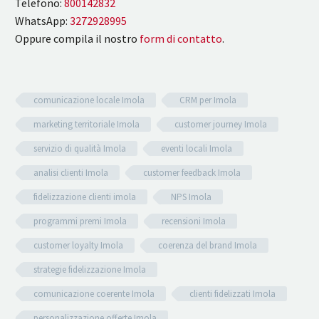
Telefono:
800142832
WhatsApp:
3272928995
Oppure compila il nostro
form di contatto
.
comunicazione locale Imola
CRM per Imola
marketing territoriale Imola
customer journey Imola
servizio di qualità Imola
eventi locali Imola
analisi clienti Imola
customer feedback Imola
fidelizzazione clienti imola
NPS Imola
programmi premi Imola
recensioni Imola
customer loyalty Imola
coerenza del brand Imola
strategie fidelizzazione Imola
comunicazione coerente Imola
clienti fidelizzati Imola
personalizzazione offerte Imola