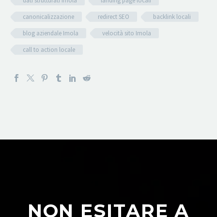
dati strutturati Imola
landing page locali
canonicalizzazione
redirect SEO
backlink locali
blog aziendale Imola
velocità sito Imola
call to action locale
NON ESITARE A