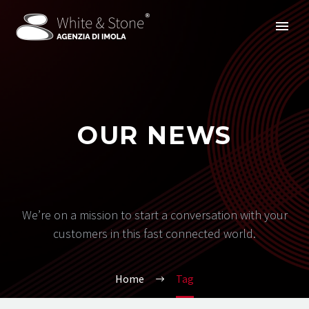
OUR NEWS
We’re on a mission to start a conversation with your
customers in this fast connected world.
Home
Tag