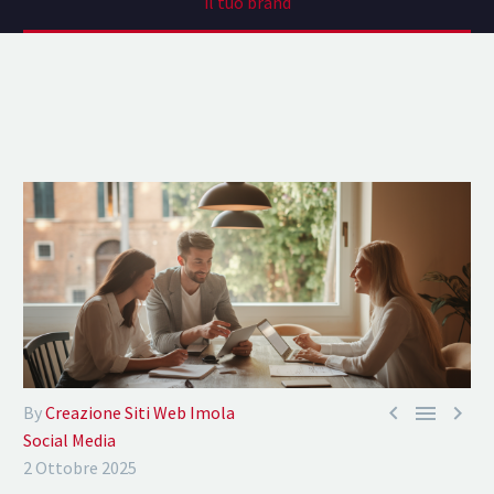
il tuo brand



By
Creazione Siti Web Imola
Social Media
2 Ottobre 2025