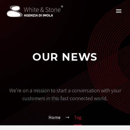
OUR NEWS
We’re on a mission to start a conversation with your
customers in this fast connected world.
Home
Tag