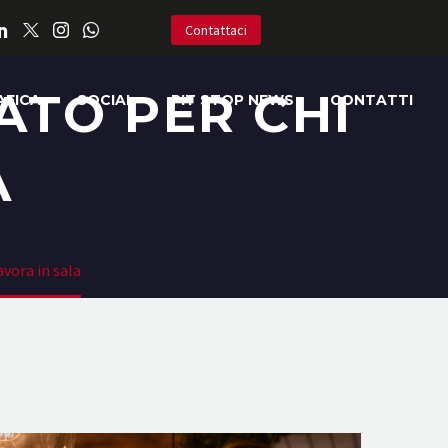
Contattaci
ATO PER CHI
AFICA
SOCIAL
PIT STOP NEWS
CONTATTI
A
avora in sala