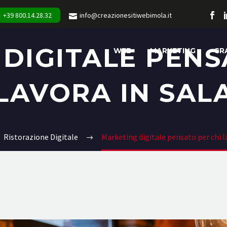
+39 800.14.28.32
info@creazionesitiwebimola.it
DIGITALE PENS
WEB
MARKETING
GR
LAVORA IN SAL
Ristorazione Digitale
Marketing digitale pensato per chi l