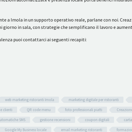
nte a Imola in un supporto operativo reale, parlane con noi. Crea
i giorno in sala, con strategie che semplificano il lavoro e aumenta
lenza puoi contattarci ai seguenti recapiti:
web marketing ristoranti Imola
marketing digitale per ristoranti
e clienti
QR code menu
foto professionali piatti
Creazione
utomatiche SMS
gestione recensioni
coupon digitali
carta
Google My Business locale
email marketing ristoranti
formazion