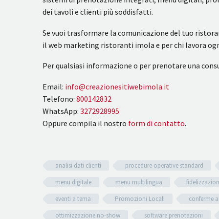
dei tavoli e clienti più soddisfatti.
Se vuoi trasformare la comunicazione del tuo ristora
il web marketing ristoranti imola e per chi lavora ogn
Per qualsiasi informazione o per prenotare una consu
Email:
info@creazionesitiwebimola.it
Telefono:
800142832
WhatsApp:
3272928995
Oppure compila il nostro
form di contatto
.
analisi dati clienti
procedure operative standard
menu digitale
menu multilingua
fidelizzazion
eventi a tema
Promozioni Locali
conferme a
ottimizzazione no-show
software prenotazioni