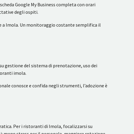
 Una scheda Google My Business completa con orari
tative degli ospiti.
e a Imola. Un monitoraggio costante semplifica il
 su gestione del sistema di prenotazione, uso dei
oranti imola.
onale conosce e confida negli strumenti, l’adozione è
ica. Per i ristoranti di Imola, focalizzarsi su
i: meno stress per il personale, maggiore rotazione