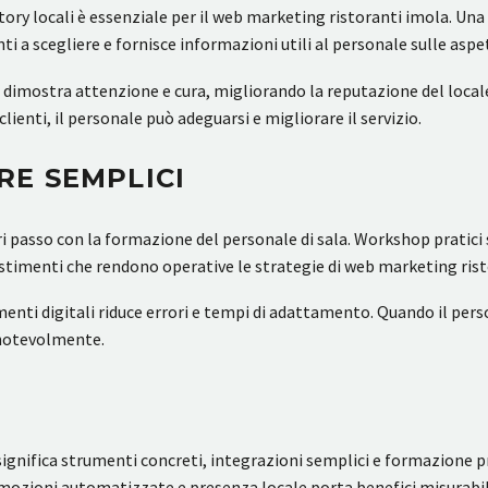
irectory locali è essenziale per il web marketing ristoranti imola.
nti a scegliere e fornisce informazioni utili al personale sulle aspet
 dimostra attenzione e cura, migliorando la reputazione del local
lienti, il personale può adeguarsi e migliorare il servizio.
E SEMPLICI
ari passo con la formazione del personale di sala. Workshop pratici
estimenti che rendono operative le strategie di web marketing rist
enti digitali riduce errori e tempi di adattamento. Quando il pers
a notevolmente.
ignifica strumenti concreti, integrazioni semplici e formazione prat
omozioni automatizzate e presenza locale porta benefici misurabil