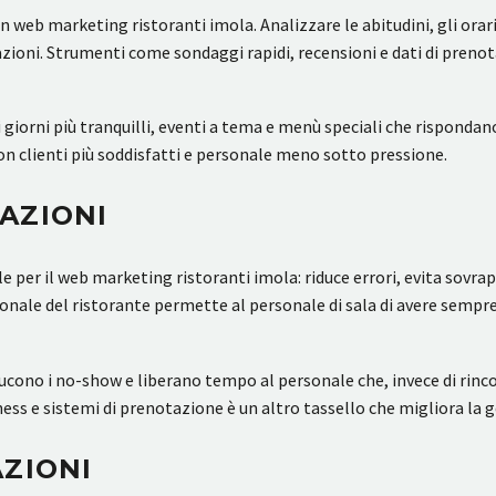
n web marketing ristoranti imola. Analizzare le abitudini, gli ora
azioni. Strumenti come sondaggi rapidi, recensioni e dati di prenot
giorni più tranquilli, eventi a tema e menù speciali che rispondano 
 con clienti più soddisfatti e personale meno sotto pressione.
AZIONI
per il web marketing ristoranti imola: riduce errori, evita sovr
le del ristorante permette al personale di sala di avere sempre d
ucono i no-show e liberano tempo al personale che, invece di rinc
ness e sistemi di prenotazione è un altro tassello che migliora la 
AZIONI