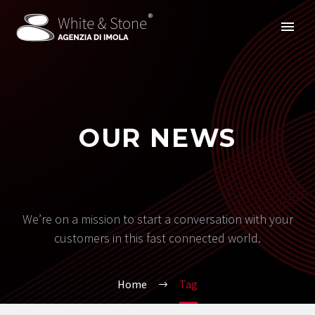
OUR NEWS
We’re on a mission to start a conversation with your
customers in this fast connected world.
Home
Tag