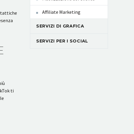
Affiliate Marketing
 tattiche
resenza
SERVIZI DI GRAFICA
SERVIZI PER I SOCIAL
E
più
kTok ti
le