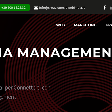
+39 800.14.28.32
info@creazionesitiwebimola.it
WEB
MARKETING
GR
IA MANAGEMEN
al per Connetterti con
agement