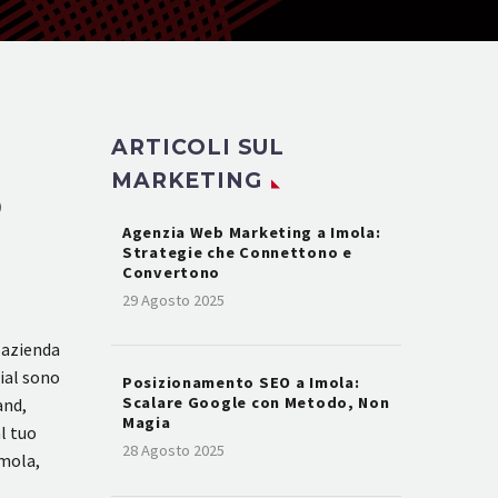
ARTICOLI SUL
MARKETING
O
Agenzia Web Marketing a Imola:
Strategie che Connettono e
Convertono
29 Agosto 2025
 azienda
cial sono
Posizionamento SEO a Imola:
Scalare Google con Metodo, Non
and,
Magia
l tuo
28 Agosto 2025
Imola,