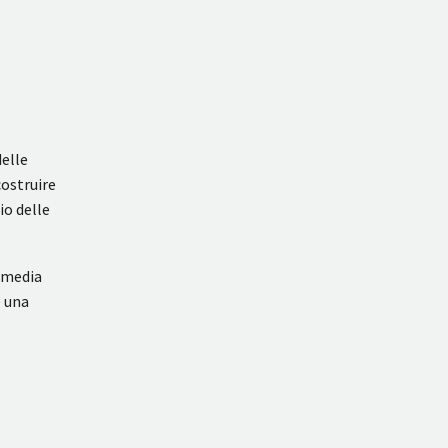
delle
ostruire
io delle
l media
e una