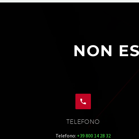
NON ES


TELEFONO
Telefono:
+39 800 14 28 32