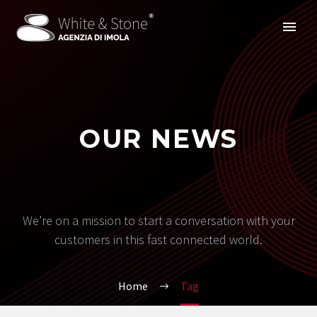
OUR NEWS
We’re on a mission to start a conversation with your
customers in this fast connected world.
Home
Tag