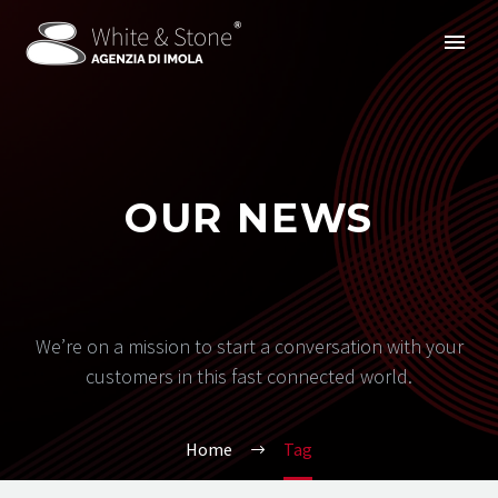
OUR NEWS
We’re on a mission to start a conversation with your
customers in this fast connected world.
Home
Tag