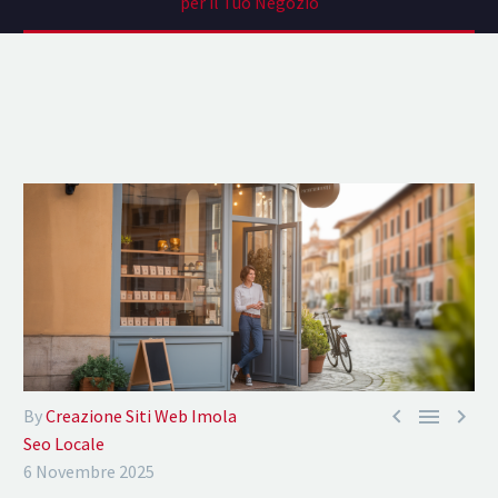
per il Tuo Negozio



By
Creazione Siti Web Imola
Seo Locale
6 Novembre 2025