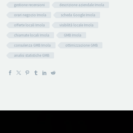
gestione recensioni
descrizione aziendale Imola
orari negozio Imola
scheda Google Imola
offerte locali Imola
visibilità locale Imola
chiamate locali Imola
GMB Imola
consulenza GMB Imola
ottimizzazione GMB
analisi statistiche GMB