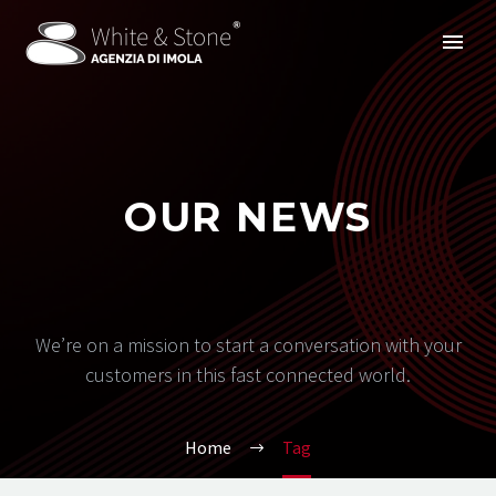
OUR NEWS
We’re on a mission to start a conversation with your
customers in this fast connected world.
Home
Tag