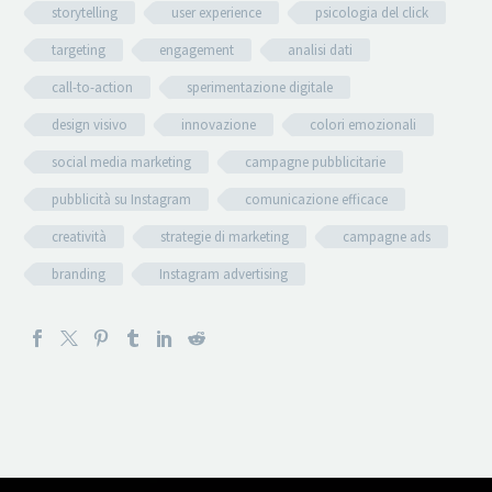
storytelling
user experience
psicologia del click
targeting
engagement
analisi dati
call-to-action
sperimentazione digitale
design visivo
innovazione
colori emozionali
social media marketing
campagne pubblicitarie
pubblicità su Instagram
comunicazione efficace
creatività
strategie di marketing
campagne ads
branding
Instagram advertising