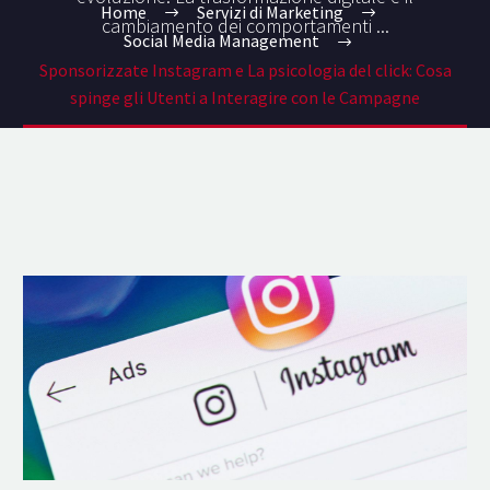
Home
Servizi di Marketing
cambiamento dei comportamenti ...
Social Media Management
Sponsorizzate Instagram e La psicologia del click: Cosa
spinge gli Utenti a Interagire con le Campagne